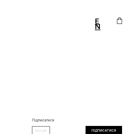
E
N
Підписатися